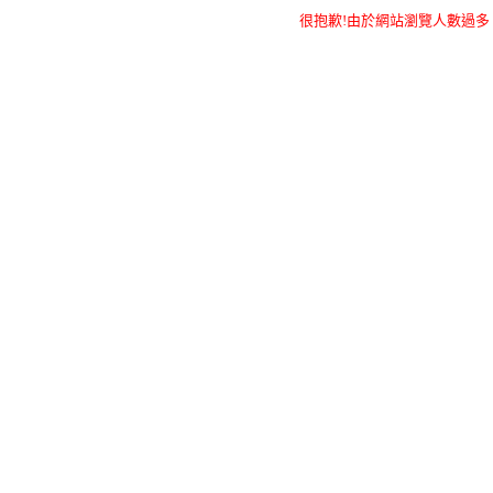
很抱歉!由於網站瀏覽人數過多