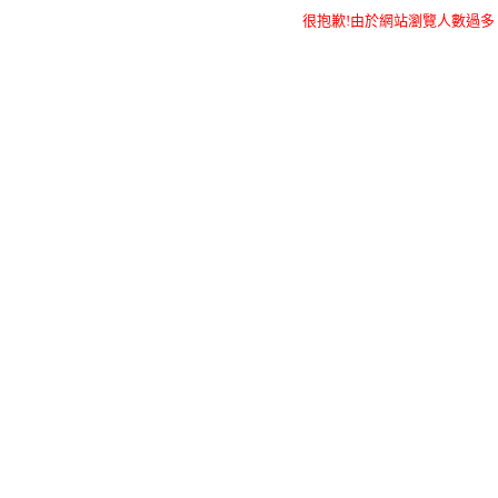
很抱歉!由於網站瀏覽人數過多