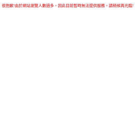
很抱歉!由於網站瀏覽人數過多，因此目前暫時無法提供服務，請稍候再光臨!