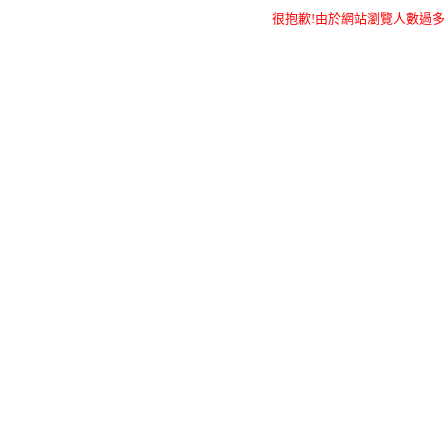
很抱歉!由於網站瀏覽人數過多